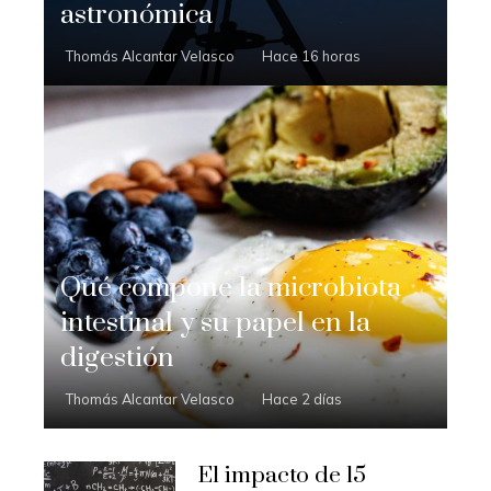
astronómica
Thomás Alcantar Velasco
Hace 16 horas
Qué compone la microbiota
intestinal y su papel en la
digestión
Thomás Alcantar Velasco
Hace 2 días
El impacto de 15