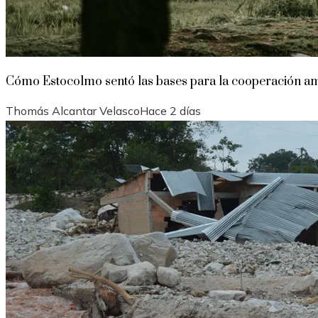
Cómo Estocolmo sentó las bases para la cooperación am
Thomás Alcantar Velasco
Hace 2 días