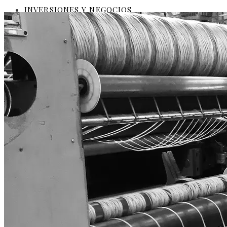
INVERSIONES Y NEGOCIOS
CULTURA Y OCIO
RESPONSABILIDAD SOCIAL
Perú
Ciencia y tecnología
Inversiones y negocios
Cultura y ocio
Responsabilidad social