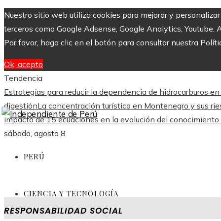
Nuestro sitio web utiliza cookies para mejorar y personaliza
terceros como Google Adsense, Google Analytics, Youtube. Al 
Por favor, haga clic en el botón para consultar nuestra Políti
Ok, acepto
Tendencia
Estrategias para reducir la dependencia de hidrocarburos en
digestión
La concentración turística en Montenegro y sus ries
impacto de 15 ecuaciones en la evolución del conocimient
sábado, agosto 8
PERÚ
CIENCIA Y TECNOLOGÍA
RESPONSABILIDAD SOCIAL