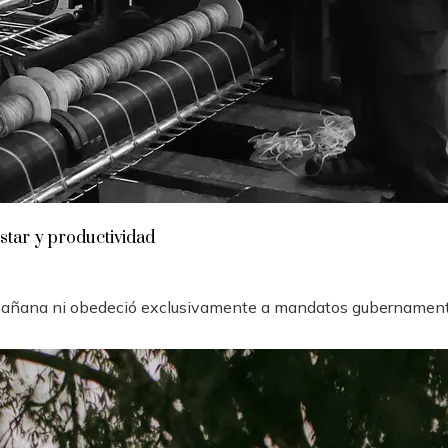
star y productividad
a mañana ni obedeció exclusivamente a mandatos gubernamenta