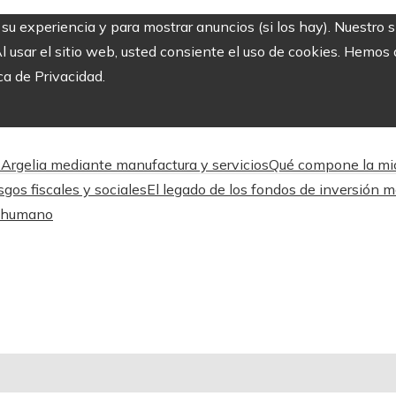
r su experiencia y para mostrar anuncios (si los hay). Nuestro 
usar el sitio web, usted consiente el uso de cookies. Hemos a
ca de Privacidad.
 Argelia mediante manufactura y servicios
Qué compone la micr
gos fiscales y sociales
El legado de los fondos de inversión 
o humano