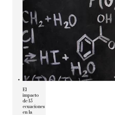
El
impacto
de 15
ecuaciones
en la