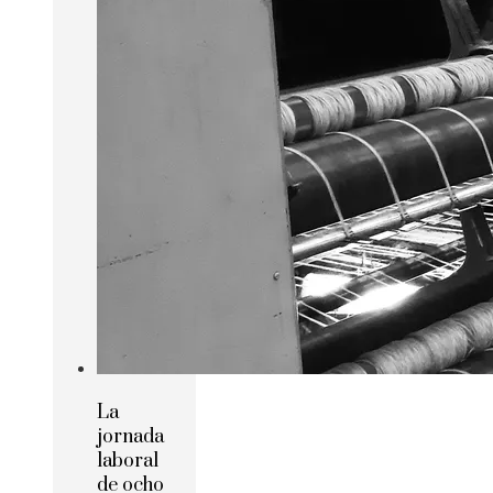
La
jornada
laboral
de ocho