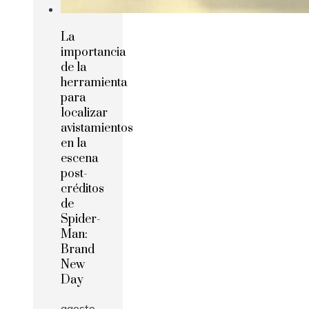
La
importancia
de la
herramienta
para
localizar
avistamientos
en la
escena
post-
créditos
de
Spider-
Man:
Brand
New
Day
agosto