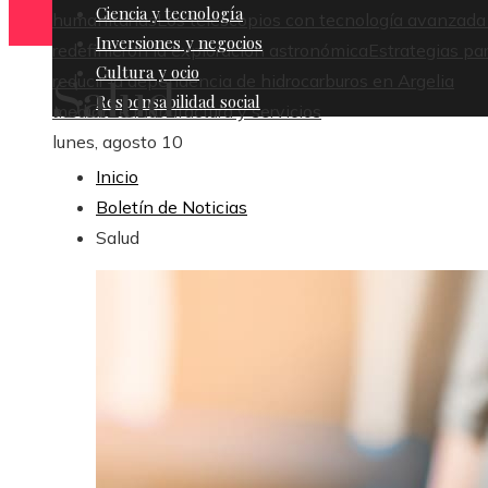
Ciencia y tecnología
humanitarias
Los telescopios con tecnología avanzada
Inversiones y negocios
redefinieron la exploración astronómica
Estrategias pa
Cultura y ocio
reducir la dependencia de hidrocarburos en Argelia
Salud
Responsabilidad social
mediante manufactura y servicios
lunes, agosto 10
Inicio
Boletín de Noticias
Salud