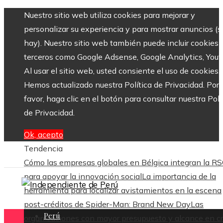
Nuestro sitio web utiliza cookies para mejorar y
personalizar su experiencia y para mostrar anuncios (si
hay). Nuestro sitio web también puede incluir cookies 
terceros como Google Adsense, Google Analytics, Yout
Al usar el sitio web, usted consiente el uso de cookies.
Hemos actualizado nuestra Política de Privacidad. Por
favor, haga clic en el botón para consultar nuestra Polí
de Privacidad.
Ok, acepto
Tendencia
Cómo las empresas globales en Bélgica integran la R
para apoyar la innovación social
La importancia de la
herramienta para localizar avistamientos en la escena
post-créditos de Spider-Man: Brand New Day
Las
Perú
organizaciones con mayor presupuesto y alcance en cr