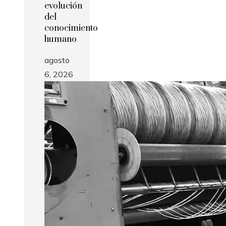
evolución
del
conocimiento
humano
agosto
6, 2026