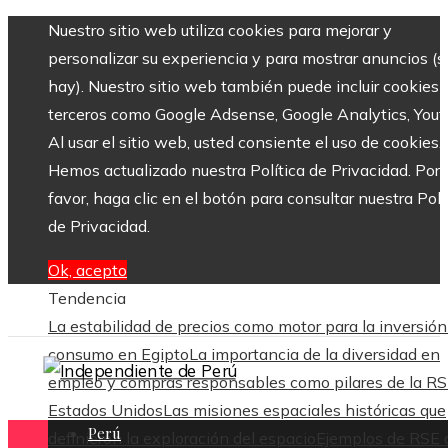
Nuestro sitio web utiliza cookies para mejorar y
personalizar su experiencia y para mostrar anuncios (si
hay). Nuestro sitio web también puede incluir cookies 
terceros como Google Adsense, Google Analytics, Yout
Al usar el sitio web, usted consiente el uso de cookies.
Hemos actualizado nuestra Política de Privacidad. Por
favor, haga clic en el botón para consultar nuestra Polí
de Privacidad.
Ok, acepto
Tendencia
La estabilidad de precios como motor para la inversión 
consumo en Egipto
La importancia de la diversidad en
empleo y compras responsables como pilares de la R
Estados Unidos
Las misiones espaciales históricas que
Perú
definieron la exploración del espacio
Ejemplos de RSE 