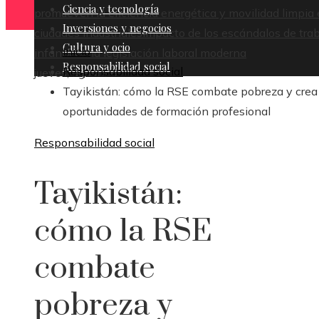
Ciencia y tecnología
promueven la eficiencia energética y movilidad limpia
Inversiones y negocios
ciudades industriales
Impacto de los escándalos de tra
Cultura y ocio
Inicio
infantil en la legislación laboral moderna
Responsabilidad social
Responsabilidad social
jueves, agosto 6
Tayikistán: cómo la RSE combate pobreza y crea
oportunidades de formación profesional
Responsabilidad social
Tayikistán:
cómo la RSE
combate
pobreza y