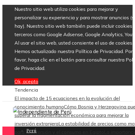
Nuestro sitio web utiliza cookies para mejorar y
personalizar su experiencia y para mostrar anuncios (si
hay). Nuestro sitio web también puede incluir cookies 
terceros como Google Adsense, Google Analytics, Yout
Al usar el sitio web, usted consiente el uso de cookies.
Hemos actualizado nuestra Política de Privacidad. Por
favor, haga clic en el botón para consultar nuestra Polí
de Privacidad.
Ok, acepto
Tendencia
El impacto de 15 ecuaciones en la evolución del
conocimiento humano
Cómo Bosnia y Herzegovina pu
superar la fragmentación económica para mejorar la
inversión extranjera
La estabilidad de precios como mo
Perú
para la inversión y el consumo en Egipto
La importanci