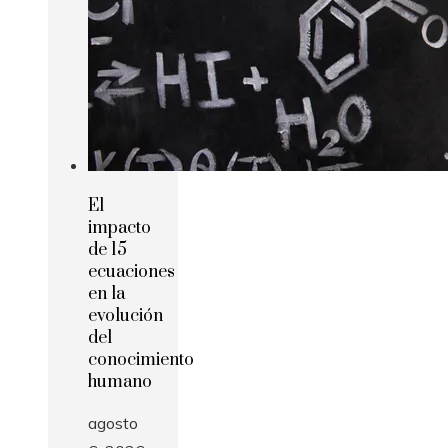
El
impacto
de 15
ecuaciones
en la
evolución
del
conocimiento
humano
agosto