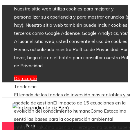
Nuestro sitio web utiliza cookies para mejorar y
personalizar su experiencia y para mostrar anuncios (si
hay). Nuestro sitio web también puede incluir cookies 
terceros como Google Adsense, Google Analytics, Yout
Al usar el sitio web, usted consiente el uso de cookies.
Hemos actualizado nuestra Política de Privacidad. Por
favor, haga clic en el botón para consultar nuestra Polí
de Privacidad.
Ok, acepto
Tendencia
El legado de los fondos de inversión más rentables y s
modelo de gestión
El impacto de 15 ecuaciones en la
evolución del conocimiento humano
Cómo Estocolmo
sentó las bases para la cooperación ambiental
Perú
internacional
Cómo Bosnia y Herzegovina puede supera