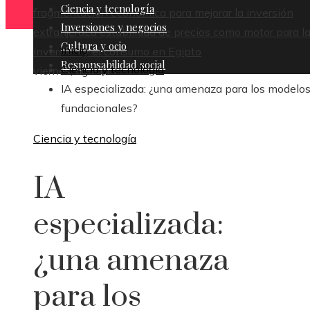
Ciencia y tecnología
fragmentación económica para mejorar la inversión
Inversiones y negocios
extranjera
La estabilidad de precios como motor para l
Cultura y ocio
Inicio
inversión y el consumo en Egipto
Responsabilidad social
Ciencia y tecnología
viernes, agosto 7
IA especializada: ¿una amenaza para los modelo
fundacionales?
Ciencia y tecnología
IA
especializada:
¿una amenaza
para los