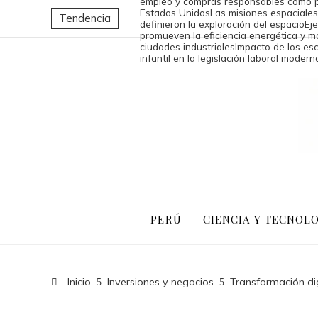
empleo y compras responsables como pi
Estados Unidos
Las misiones espaciales
Tendencia
definieron la exploración del espacio
Ej
promueven la eficiencia energética y mo
ciudades industriales
Impacto de los es
infantil en la legislación laboral modern
PERÚ
CIENCIA Y TECNOL
Inicio
Inversiones y negocios
Transformación dig