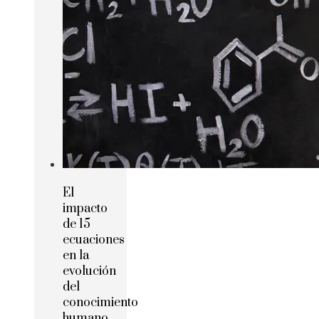
El
impacto
de 15
ecuaciones
en la
evolución
del
conocimiento
humano