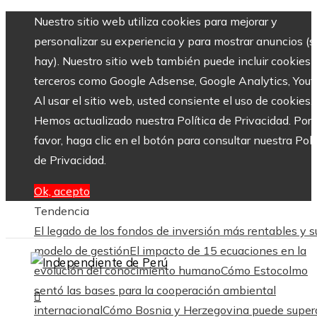
Nuestro sitio web utiliza cookies para mejorar y
personalizar su experiencia y para mostrar anuncios (si
hay). Nuestro sitio web también puede incluir cookies 
terceros como Google Adsense, Google Analytics, Yout
Al usar el sitio web, usted consiente el uso de cookies.
Hemos actualizado nuestra Política de Privacidad. Por
favor, haga clic en el botón para consultar nuestra Polí
de Privacidad.
Ok, acepto
Tendencia
El legado de los fondos de inversión más rentables y s
modelo de gestión
El impacto de 15 ecuaciones en la
evolución del conocimiento humano
Cómo Estocolmo
sentó las bases para la cooperación ambiental
internacional
Cómo Bosnia y Herzegovina puede supera