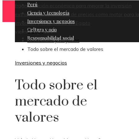
Perú
fragmentación económica para mejorar la inversión
Ciencia y tecnología
extranjera
La estabilidad de precios como motor para l
Inversiones y negocios
inversión y el consumo en Egipto
Cultura y ocio
Inicio
viernes, agosto 7
Responsabilidad social
Inversiones y negocios
Todo sobre el mercado de valores
Inversiones y negocios
Todo sobre el
mercado de
valores