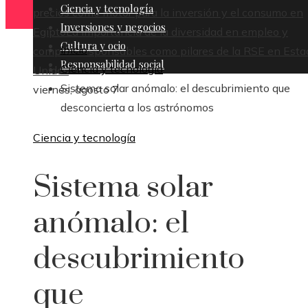
Ciencia y tecnología
precios como motor para la inversión y el consumo en
Inversiones y negocios
Egipto
La importancia de la diversidad en empleo y
Cultura y ocio
Inicio
compras responsables como pilares de la RSE en Esta
Responsabilidad social
Ciencia y tecnología
Unidos
Sistema solar anómalo: el descubrimiento que
viernes, agosto 7
desconcierta a los astrónomos
Ciencia y tecnología
Sistema solar
anómalo: el
descubrimiento
que