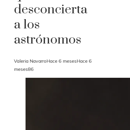
desconcierta
a los
astrónomos
Valeria Navarro
Hace 6 meses
Hace 6
meses
86