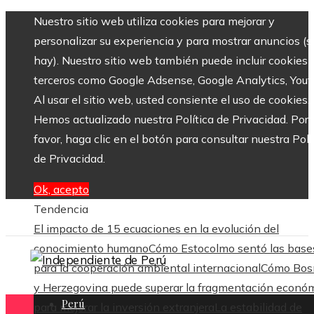
Nuestro sitio web utiliza cookies para mejorar y
personalizar su experiencia y para mostrar anuncios (si
hay). Nuestro sitio web también puede incluir cookies 
terceros como Google Adsense, Google Analytics, Yout
Al usar el sitio web, usted consiente el uso de cookies.
Hemos actualizado nuestra Política de Privacidad. Por
favor, haga clic en el botón para consultar nuestra Polí
de Privacidad.
Ok, acepto
Tendencia
El impacto de 15 ecuaciones en la evolución del
conocimiento humano
Cómo Estocolmo sentó las base
para la cooperación ambiental internacional
Cómo Bos
y Herzegovina puede superar la fragmentación econó
Perú
para mejorar la inversión extranjera
La estabilidad de