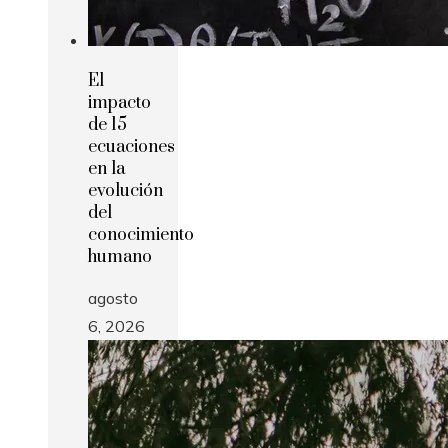
El
impacto
de 15
ecuaciones
en la
evolución
del
conocimiento
humano
agosto
6, 2026