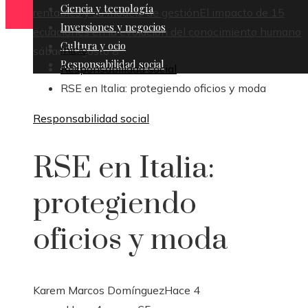
Ciencia y tecnología
rentables y su modelo de gestión
El impacto de 15
Inversiones y negocios
ecuaciones en la evolución del conocimiento humano
Cultura y ocio
Inicio
sábado, agosto 8
Responsabilidad social
Responsabilidad social
RSE en Italia: protegiendo oficios y moda
Responsabilidad social
RSE en Italia:
protegiendo
oficios y moda
Karem Marcos Domínguez
Hace 4