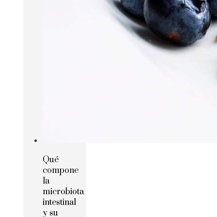
Qué
compone
la
microbiota
intestinal
y su