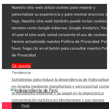
Nuestro sitio web utiliza cookies para mejorar y
personalizar su experiencia y para mostrar anuncios (si
hay). Nuestro sitio web también puede incluir cookies 
terceros como Google Adsense, Google Analytics, Yout
Al usar el sitio web, usted consiente el uso de cookies.
Hemos actualizado nuestra Política de Privacidad. Por
favor, haga clic en el botón para consultar nuestra Polí
de Privacidad.
Ok, acepto
Tendencia
Estrategias para reducir la dependencia de hidrocarbur
en Argelia mediante manufactura y servicios
Qué com
la microbiota intestinal y su papel en la digestión
La
concentración turística en Montenegro y sus riesgos
Perú
fiscales y sociales
El legado de los fondos de inversión