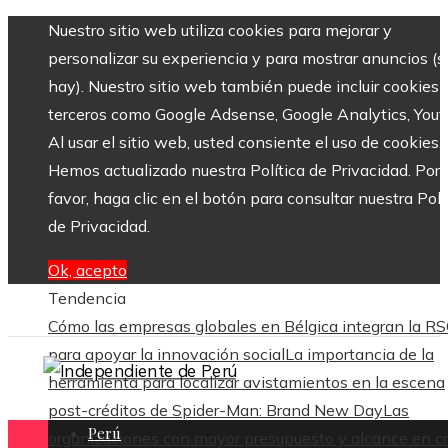
Nuestro sitio web utiliza cookies para mejorar y
personalizar su experiencia y para mostrar anuncios (si
hay). Nuestro sitio web también puede incluir cookies 
terceros como Google Adsense, Google Analytics, Yout
Al usar el sitio web, usted consiente el uso de cookies.
Hemos actualizado nuestra Política de Privacidad. Por
favor, haga clic en el botón para consultar nuestra Polí
de Privacidad.
Ok, acepto
Tendencia
Cómo las empresas globales en Bélgica integran la R
para apoyar la innovación social
La importancia de la
herramienta para localizar avistamientos en la escena
post-créditos de Spider-Man: Brand New Day
Las
Perú
organizaciones con mayor presupuesto y alcance en cr