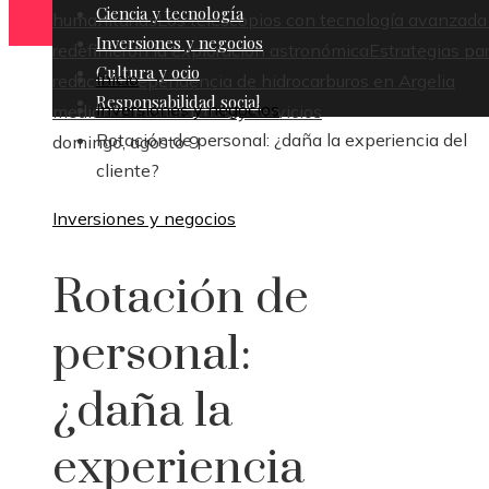
Ciencia y tecnología
humanitarias
Los telescopios con tecnología avanzada
Inversiones y negocios
redefinieron la exploración astronómica
Estrategias pa
Cultura y ocio
Inicio
reducir la dependencia de hidrocarburos en Argelia
Responsabilidad social
Inversiones y negocios
mediante manufactura y servicios
Rotación de personal: ¿daña la experiencia del
domingo, agosto 9
cliente?
Inversiones y negocios
Rotación de
personal:
¿daña la
experiencia