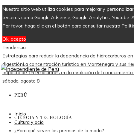
Nuestro sitio web utiliza cookies para mejorar y personaliza
terceros como Google Adsense, Google Analytics, Youtube. Al 
Por favor, haga clic en el botón para consultar nuestra Políti
Ok, acepto
Tendencia
Estrategias para reducir la dependencia de hidrocarburos en
digestión
La concentración turística en Montenegro y sus ries
impacto de 15 ecuaciones en la evolución del conocimient
sábado, agosto 8
PERÚ
Inicio
CIENCIA Y TECNOLOGÍA
Cultura y ocio
¿Para qué sirven los premios de la moda?