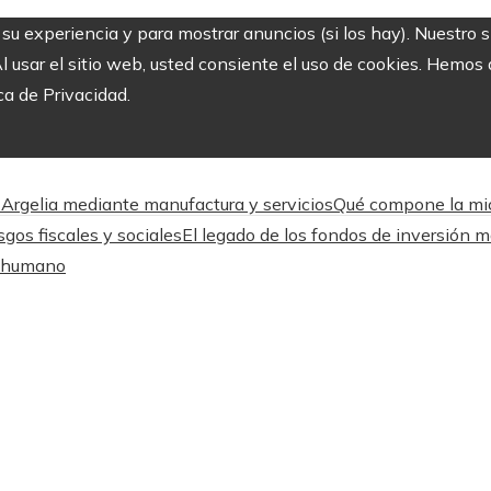
r su experiencia y para mostrar anuncios (si los hay). Nuestro 
usar el sitio web, usted consiente el uso de cookies. Hemos a
ca de Privacidad.
 Argelia mediante manufactura y servicios
Qué compone la micr
gos fiscales y sociales
El legado de los fondos de inversión 
o humano