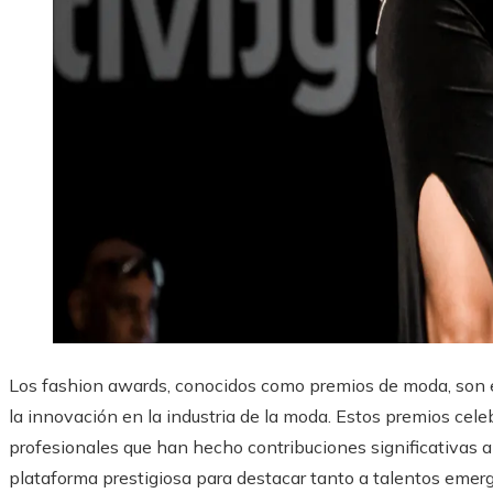
Los fashion awards, conocidos como premios de moda, son 
la innovación en la industria de la moda. Estos premios cele
profesionales que han hecho contribuciones significativas 
plataforma prestigiosa para destacar tanto a talentos emer