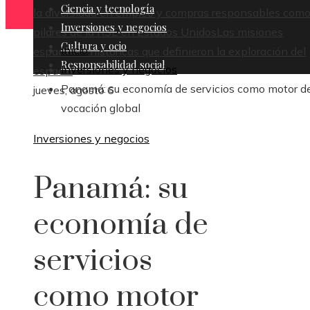
Ciencia y tecnología
la diversidad en empleo y compras responsables com
Inversiones y negocios
pilares de la RSE en Estados Unidos
Las misiones
Cultura y ocio
Inicio
espaciales históricas que definieron la exploración del
Responsabilidad social
Inversiones y negocios
espacio
Panamá: su economía de servicios como motor d
jueves, agosto 6
vocación global
Inversiones y negocios
Panamá: su
economía de
servicios
como motor