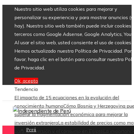
Nuestro sitio web utiliza cookies para mejorar y
personalizar su experiencia y para mostrar anuncios (si
hay). Nuestro sitio web también puede incluir cookies 
terceros como Google Adsense, Google Analytics, Yout
Al usar el sitio web, usted consiente el uso de cookies.
Hemos actualizado nuestra Política de Privacidad. Por
favor, haga clic en el botón para consultar nuestra Polí
de Privacidad.
Ok, acepto
Tendencia
El impacto de 15 ecuaciones en la evolución del
conocimiento humano
Cómo Bosnia y Herzegovina pu
superar la fragmentación económica para mejorar la
inversión extranjera
La estabilidad de precios como mo
Perú
para la inversión y el consumo en Egipto
La importanci