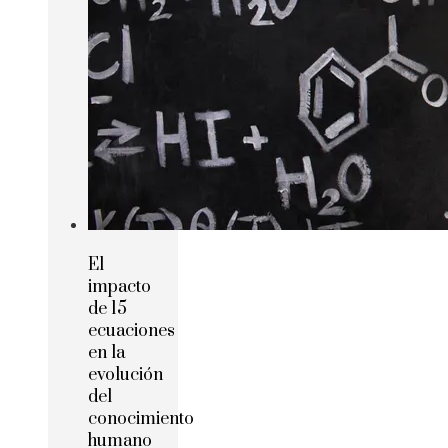
El
impacto
de 15
ecuaciones
en la
evolución
del
conocimiento
humano