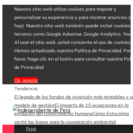
Nuestro sitio web utiliza cookies para mejorar y
personalizar su experiencia y para mostrar anuncios (si
hay). Nuestro sitio web también puede incluir cookies 
terceros como Google Adsense, Google Analytics, Yout
Al usar el sitio web, usted consiente el uso de cookies.
Hemos actualizado nuestra Política de Privacidad. Por
favor, haga clic en el botón para consultar nuestra Polí
de Privacidad.
Ok, acepto
Tendencia
El legado de los fondos de inversión más rentables y s
modelo de gestión
El impacto de 15 ecuaciones en la
evolución del conocimiento humano
Cómo Estocolmo
sentó las bases para la cooperación ambiental
Perú
internacional
Cómo Bosnia y Herzegovina puede supera