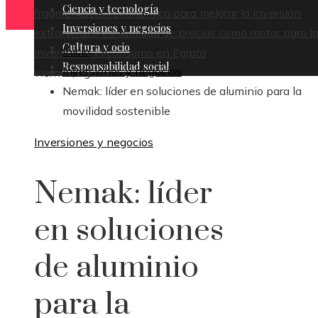
Ciencia y tecnología
fragmentación económica para mejorar la inversión
Inversiones y negocios
extranjera
La estabilidad de precios como motor para l
Cultura y ocio
Inicio
inversión y el consumo en Egipto
Responsabilidad social
Inversiones y negocios
viernes, agosto 7
Nemak: líder en soluciones de aluminio para la
movilidad sostenible
Inversiones y negocios
Nemak: líder
en soluciones
de aluminio
para la