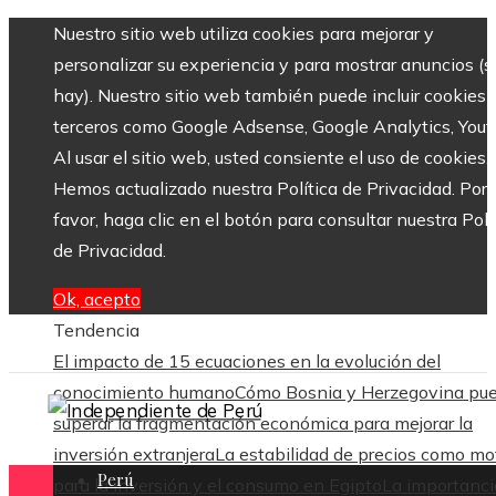
Nuestro sitio web utiliza cookies para mejorar y
personalizar su experiencia y para mostrar anuncios (si
hay). Nuestro sitio web también puede incluir cookies 
terceros como Google Adsense, Google Analytics, Yout
Al usar el sitio web, usted consiente el uso de cookies.
Hemos actualizado nuestra Política de Privacidad. Por
favor, haga clic en el botón para consultar nuestra Polí
de Privacidad.
Ok, acepto
Tendencia
El impacto de 15 ecuaciones en la evolución del
conocimiento humano
Cómo Bosnia y Herzegovina pu
superar la fragmentación económica para mejorar la
inversión extranjera
La estabilidad de precios como mo
Perú
para la inversión y el consumo en Egipto
La importanci