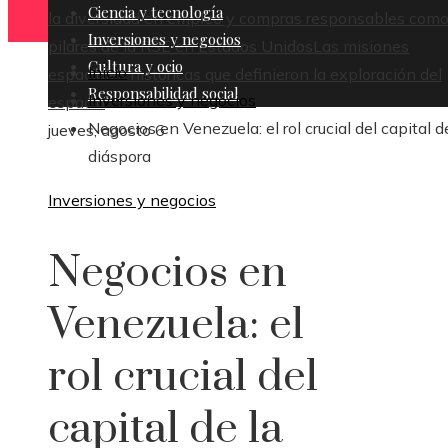
Ciencia y tecnología
la diversidad en empleo y compras responsables com
Inversiones y negocios
pilares de la RSE en Estados Unidos
Las misiones
Cultura y ocio
Inicio
espaciales históricas que definieron la exploración del
Responsabilidad social
Inversiones y negocios
espacio
Negocios en Venezuela: el rol crucial del capital d
jueves, agosto 6
diáspora
Inversiones y negocios
Negocios en
Venezuela: el
rol crucial del
capital de la