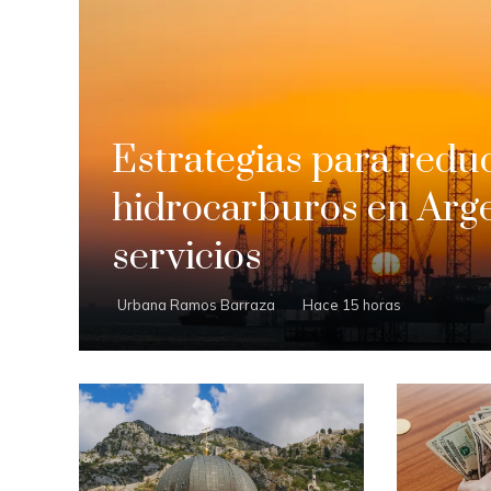
Estrategias para redu
hidrocarburos en Arg
servicios
Urbana Ramos Barraza
Hace 15 horas