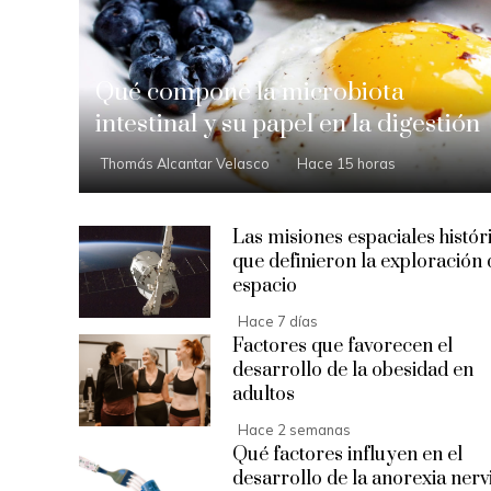
Qué compone la microbiota
intestinal y su papel en la digestión
Thomás Alcantar Velasco
Hace 15 horas
Las misiones espaciales histór
que definieron la exploración 
espacio
Hace 7 días
Factores que favorecen el
desarrollo de la obesidad en
adultos
Hace 2 semanas
Qué factores influyen en el
desarrollo de la anorexia nerv