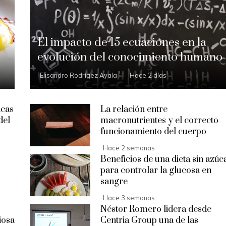
El impacto de 15 ecuaciones en la
evolución del conocimiento humano
Elisandro Rodrígez Ayala
Hace 2 días
icas
La relación entre
del
macronutrientes y el correcto
funcionamiento del cuerpo
Hace 2 semanas
Beneficios de una dieta sin azúc
para controlar la glucosa en
sangre
Hace 3 semanas
Néstor Romero lidera desde
iosa
Centria Group una de las