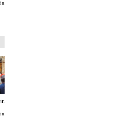
ón
 en
ón