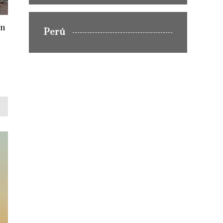
un
Perú