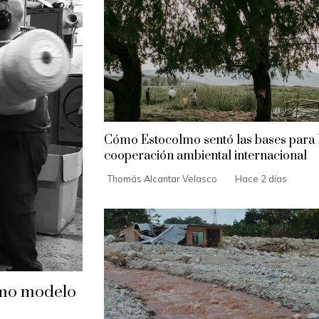
Cómo Estocolmo sentó las bases para 
cooperación ambiental internacional
Thomás Alcantar Velasco
Hace 2 días
omo modelo