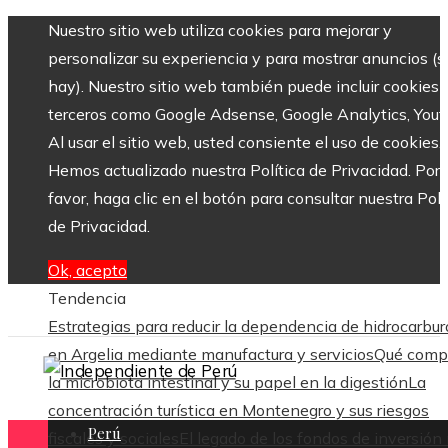
Nuestro sitio web utiliza cookies para mejorar y
personalizar su experiencia y para mostrar anuncios (si
hay). Nuestro sitio web también puede incluir cookies 
terceros como Google Adsense, Google Analytics, Yout
Al usar el sitio web, usted consiente el uso de cookies.
Hemos actualizado nuestra Política de Privacidad. Por
favor, haga clic en el botón para consultar nuestra Polí
de Privacidad.
Ok, acepto
Tendencia
Estrategias para reducir la dependencia de hidrocarbur
en Argelia mediante manufactura y servicios
Qué com
la microbiota intestinal y su papel en la digestión
La
concentración turística en Montenegro y sus riesgos
Perú
fiscales y sociales
El legado de los fondos de inversión