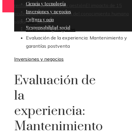
Ciencia y tecnología
rentables y su modelo de gestión
El impacto de 15
Inversiones y negocios
ecuaciones en la evolución del conocimiento humano
Cultura y ocio
Inicio
sábado, agosto 8
Responsabilidad social
Inversiones y negocios
Evaluación de la experiencia: Mantenimiento y
garantías postventa
Inversiones y negocios
Evaluación de
la
experiencia:
Mantenimiento