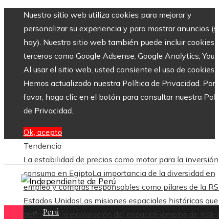
Nuestro sitio web utiliza cookies para mejorar y
personalizar su experiencia y para mostrar anuncios (si
hay). Nuestro sitio web también puede incluir cookies 
terceros como Google Adsense, Google Analytics, Yout
Al usar el sitio web, usted consiente el uso de cookies.
Hemos actualizado nuestra Política de Privacidad. Por
favor, haga clic en el botón para consultar nuestra Polí
de Privacidad.
Ok, acepto
Tendencia
La estabilidad de precios como motor para la inversión 
consumo en Egipto
La importancia de la diversidad en
empleo y compras responsables como pilares de la R
Estados Unidos
Las misiones espaciales históricas que
Perú
definieron la exploración del espacio
Ejemplos de RSE 