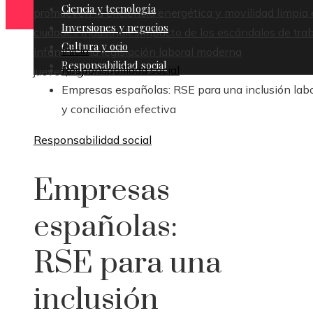
Ciencia y tecnología
promueven la eficiencia energética y movilidad limpia
Inversiones y negocios
ciudades industriales
Impacto de los escándalos de tra
Cultura y ocio
Inicio
infantil en la legislación laboral moderna
Responsabilidad social
Responsabilidad social
jueves, agosto 6
Empresas españolas: RSE para una inclusión labo
y conciliación efectiva
Responsabilidad social
Empresas
españolas:
RSE para una
inclusión