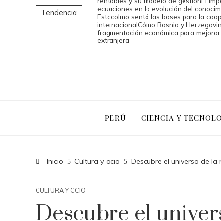
rentables y su modelo de gestión
El imp
ecuaciones en la evolución del conoci
Tendencia
Estocolmo sentó las bases para la coo
internacional
Cómo Bosnia y Herzegovin
fragmentación económica para mejorar 
extranjera
PERÚ
CIENCIA Y TECNOL
Inicio
Cultura y ocio
Descubre el universo de l
CULTURA Y OCIO
Descubre el univer