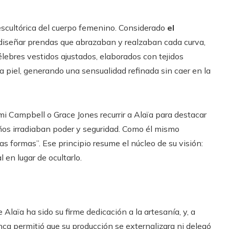
 escultórica del cuerpo femenino. Considerado
el
 diseñar prendas que abrazaban y realzaban cada curva,
célebres vestidos ajustados, elaborados con tejidos
 piel, generando una sensualidad refinada sin caer en la
i Campbell o Grace Jones recurrir a Alaïa para destacar
ños irradiaban poder y seguridad. Como él mismo
as formas”. Ese principio resume el núcleo de su visión:
 en lugar de ocultarlo.
Alaïa ha sido su firme dedicación a la artesanía, y, a
a permitió que su producción se externalizara ni delegó