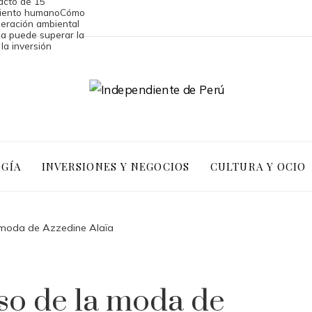
acto de 15
miento humano
Cómo
peración ambiental
a puede superar la
la inversión
OGÍA
INVERSIONES Y NEGOCIOS
CULTURA Y OCIO
a moda de Azzedine Alaïa
so de la moda de