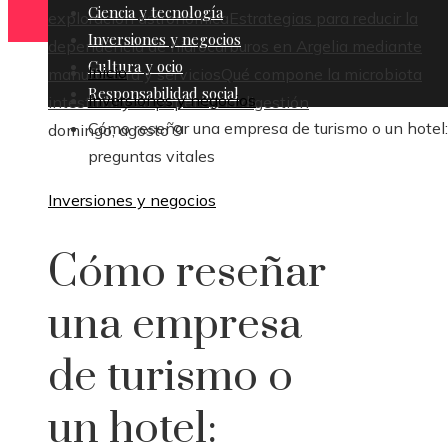
Ciencia y tecnología
exploración astronómica
Estrategias para reducir la
Inversiones y negocios
dependencia de hidrocarburos en Argelia mediante
Cultura y ocio
Inicio
manufactura y servicios
Qué compone la microbiota
Responsabilidad social
Inversiones y negocios
intestinal y su papel en la digestión
Cómo reseñar una empresa de turismo o un hotel:
domingo, agosto 9
preguntas vitales
Inversiones y negocios
Cómo reseñar
una empresa
de turismo o
un hotel: