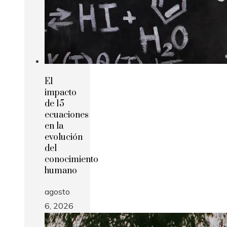
El
impacto
de 15
ecuaciones
en la
evolución
del
conocimiento
humano
agosto
6, 2026