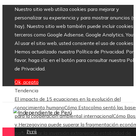
Nuestro sitio web utiliza cookies para mejorar y
personalizar su experiencia y para mostrar anuncios (si
hay). Nuestro sitio web también puede incluir cookies 
terceros como Google Adsense, Google Analytics, Yout
Al usar el sitio web, usted consiente el uso de cookies.
Hemos actualizado nuestra Política de Privacidad. Por
favor, haga clic en el botón para consultar nuestra Polí
de Privacidad.
Ok, acepto
Tendencia
El impacto de 15 ecuaciones en la evolución del
conocimiento humano
Cómo Estocolmo sentó las base
para la cooperación ambiental internacional
Cómo Bos
y Herzegovina puede superar la fragmentación econó
Perú
para mejorar la inversión extranjera
La estabilidad de