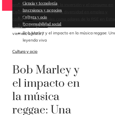
Ciencia y tecnología
precios como motor para la inversión y el consumo en
Inversiones y negocios
Egipto
La importancia de la diversidad en empleo y
Cultura y ocio
Inicio
compras responsables como pilares de la RSE en Esta
Responsabilidad social
Cultura y ocio
Unidos
Bob Marley y el impacto en la música reggae: Un
viernes, agosto 7
leyenda viva
Cultura y ocio
Bob Marley y
el impacto en
la música
reggae: Una