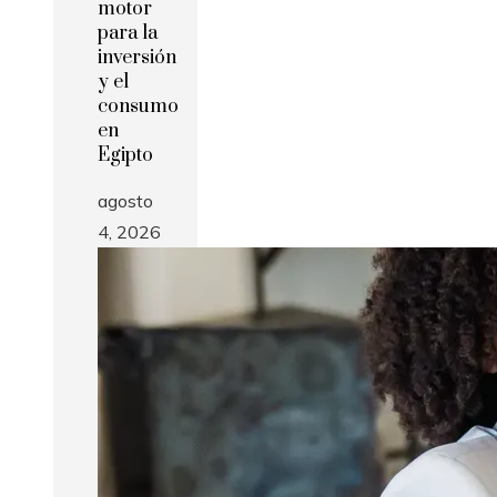
motor
para la
inversión
y el
consumo
en
Egipto
agosto
4, 2026