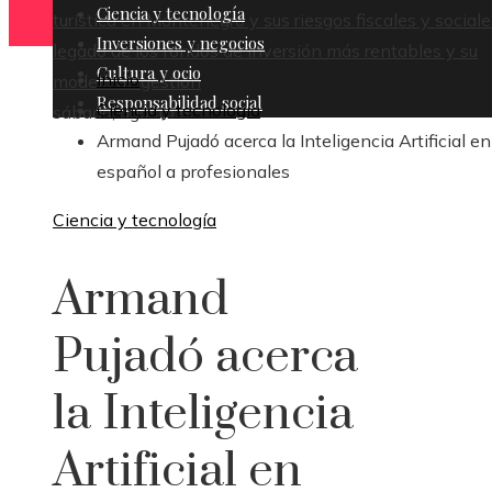
Ciencia y tecnología
turística en Montenegro y sus riesgos fiscales y sociale
Inversiones y negocios
legado de los fondos de inversión más rentables y su
Cultura y ocio
Inicio
modelo de gestión
Responsabilidad social
Ciencia y tecnología
sábado, agosto 8
Armand Pujadó acerca la Inteligencia Artificial en
español a profesionales
Ciencia y tecnología
Armand
Pujadó acerca
la Inteligencia
Artificial en