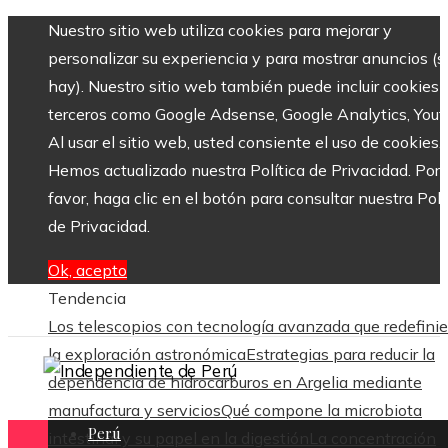
Nuestro sitio web utiliza cookies para mejorar y
personalizar su experiencia y para mostrar anuncios (si
hay). Nuestro sitio web también puede incluir cookies 
terceros como Google Adsense, Google Analytics, Yout
Al usar el sitio web, usted consiente el uso de cookies.
Hemos actualizado nuestra Política de Privacidad. Por
favor, haga clic en el botón para consultar nuestra Polí
de Privacidad.
Ok, acepto
Tendencia
Los telescopios con tecnología avanzada que redefini
la exploración astronómica
Estrategias para reducir la
dependencia de hidrocarburos en Argelia mediante
manufactura y servicios
Qué compone la microbiota
Perú
intestinal y su papel en la digestión
La concentración