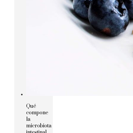
Qué
compone
la
microbiota
intestinal