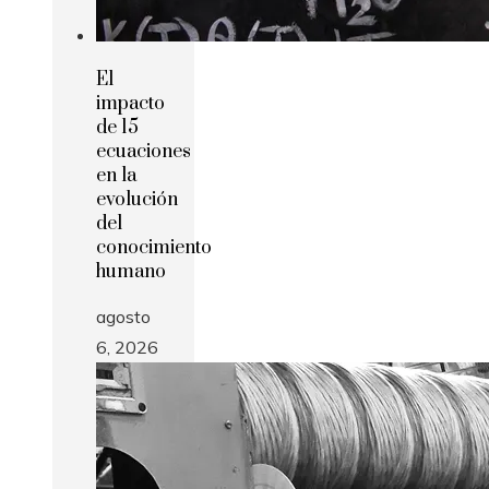
El
impacto
de 15
ecuaciones
en la
evolución
del
conocimiento
humano
agosto
6, 2026