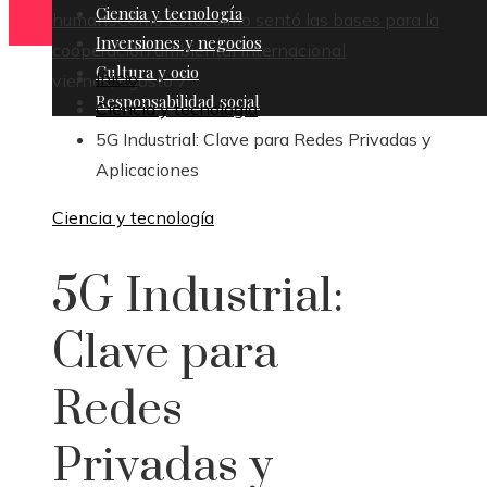
Ciencia y tecnología
humano
Cómo Estocolmo sentó las bases para la
Inversiones y negocios
cooperación ambiental internacional
Cultura y ocio
Inicio
viernes, agosto 7
Responsabilidad social
Ciencia y tecnología
5G Industrial: Clave para Redes Privadas y
Aplicaciones
Ciencia y tecnología
5G Industrial:
Clave para
Redes
Privadas y