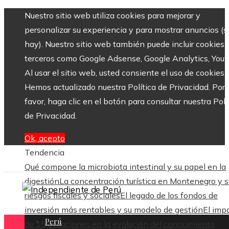
Nuestro sitio web utiliza cookies para mejorar y
personalizar su experiencia y para mostrar anuncios (si
hay). Nuestro sitio web también puede incluir cookies 
terceros como Google Adsense, Google Analytics, Yout
Al usar el sitio web, usted consiente el uso de cookies.
Hemos actualizado nuestra Política de Privacidad. Por
favor, haga clic en el botón para consultar nuestra Polí
de Privacidad.
Ok, acepto
Tendencia
Qué compone la microbiota intestinal y su papel en la
digestión
La concentración turística en Montenegro y s
riesgos fiscales y sociales
El legado de los fondos de
inversión más rentables y su modelo de gestión
El imp
Perú
de 15 ecuaciones en la evolución del conocimiento